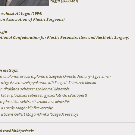
tagja (2000-től)
S
választott tagja (1994)
an Association of Plastic Surgeons)
agja
ational Confederation for Plastic Reconstructive and Aesthetic Surgery)
 életrajz:
n általános orvosi diploma a Szegedi Orvostudományi Egyetemen
négy év sebészeti gyakorlati idő Szeged, Sebészeti Klinika
n általános sebészet szakorvosi képesítés
két év plasztikai sebészeti gyakorlati idő (Budapest)
 plasztikai sebészeti szakorvosi képesítés
 a Forrás Magánklinika vezetője
 a Szent Gellért Magánklinika (Szeged) vezetője
i továbbképzések: