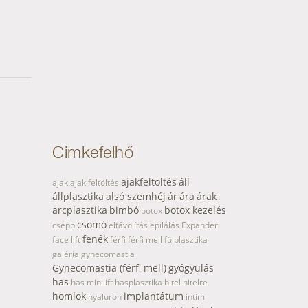
Cimkefelhő
ajakfeltöltés
áll
ajak
ajak feltöltés
állplasztika
alsó szemhéj
ár
ára
árak
arcplasztika
bimbó
botox kezelés
botox
csomó
csepp
eltávolítás
epilálás
Expander
fenék
face lift
férfi
férfi mell
fülplasztika
galéria
gynecomastia
Gynecomastia (férfi mell)
gyógyulás
has
has minilift
hasplasztika
hitel
hitelre
homlok
implantátum
hyaluron
intim