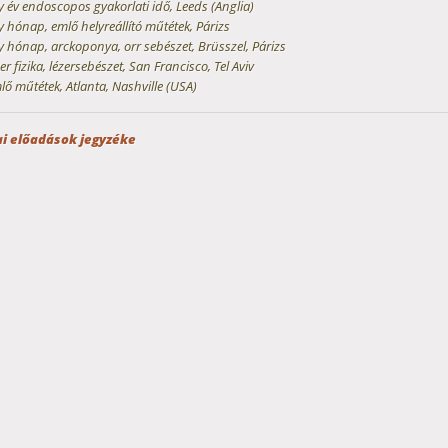
 év endoscopos gyakorlati idő, Leeds (Anglia)
 hónap, emlő helyreállító műtétek, Párizs
 hónap, arckoponya, orr sebészet, Brüsszel, Párizs
er fizika, lézersebészet, San Francisco, Tel Aviv
ő műtétek, Atlanta, Nashville (USA)
i előadások jegyzéke