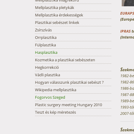
Mellplasztika világrekord
Mellplasztika pletykák
EURAP
Mellplasztika érdekességek
(Europe
Plasztikai sebészet linkek
Zsírszívás
IPRAS
t
(Intern
Orrplasztika
Fülplasztika
Hasplasztika
Kozmetika a plasztikai sebészeten
Hegkorrekció
S
zakmai
Vádli plasztika
1982-be
1982-86 
Hogyan válasszunk plasztikai sebészt ?
1986-ba
Wikipedia mellplasztika
1987-88 
Fogorvos Szeged
1989-ben
Plastic surgery meeting Hungary 2010
1993-tól
Teszt és kép méretezés
2007-től
S
zakma