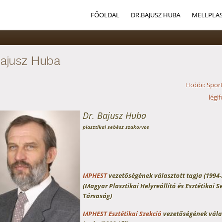
FŐOLDAL
DR.BAJUSZ HUBA
MELLPLAS
Bajusz Huba
Hobbi: Spor
légi
Dr. Bajusz Huba
plasztikai sebész szakorvos
MPHEST
vezetőségének választott tagja (1994-
(Magyar Plasztikai Helyreállító és Esztétikai S
Társaság)
MPHEST Esztétikai Szekció
vezetőségének vála