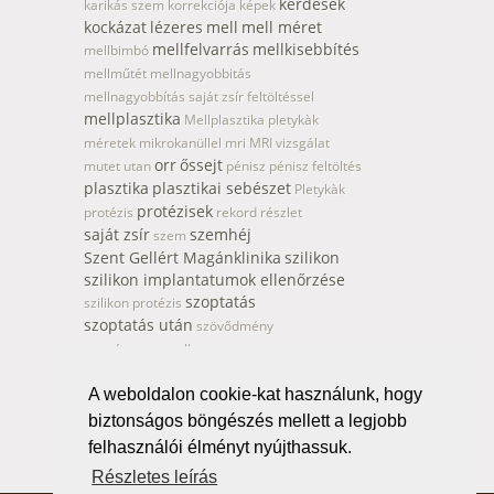
kérdések
karikás szem korrekciója
képek
kockázat
lézeres
mell
mell méret
mellfelvarrás
mellkisebbítés
mellbimbó
mellműtét
mellnagyobbitás
mellnagyobbítás saját zsír feltöltéssel
mellplasztika
Mellplasztika pletykàk
méretek
mikrokanüllel
mri
MRI vizsgálat
orr
őssejt
mutet utan
pénisz
pénisz feltöltés
plasztika
plasztikai sebészet
Pletykàk
protézisek
protézis
rekord
részlet
saját zsír
szemhéj
szem
Szent Gellért Magánklinika
szilikon
szilikon implantatumok ellenőrzése
szoptatás
szilikon protézis
szoptatás után
szövődmény
természetes mell
tetoválás
természetes mellnagyobbítás
toka
vádli
A weboldalon cookie-kat használunk, hogy
tetoválás eltávolítás
vádli formázás
vádli plasztika
biztonságos böngészés mellett a legjobb
Zsirleszivás
Vákumos mellnagyobbítás
felhasználói élményt nyújthassuk.
Részletes leírás