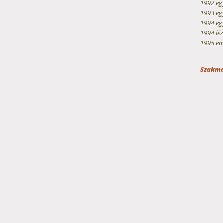
1992 egy
1993 egy
1994 egy
1994 léz
1995 eml
Szakma