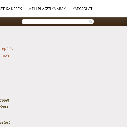
ZTIKA KÉPEK
MELLPLASZTIKA ÁRAK
KAPCSOLAT
trepülés
fotózás
2006)
ebész
sztott