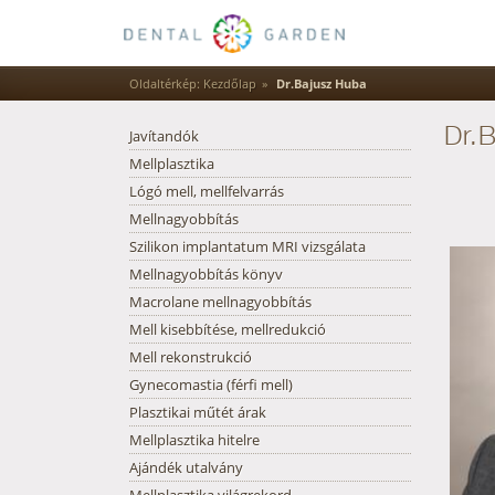
Oldaltérkép:
Kezdőlap
Dr.Bajusz Huba
Javítandók
Dr.
Mellplasztika
Lógó mell, mellfelvarrás
Mellnagyobbítás
Szilikon implantatum MRI vizsgálata
Mellnagyobbítás könyv
Macrolane mellnagyobbítás
Mell kisebbítése, mellredukció
Mell rekonstrukció
Gynecomastia (férfi mell)
Plasztikai műtét árak
Mellplasztika hitelre
Ajándék utalvány