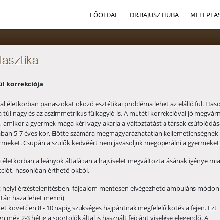
FŐOLDAL
DR.BAJUSZ HUBA
MELLPLAS
lasztika
fül korrekciója
tal életkorban panaszokat okozó esztétikai probléma lehet az elálló fül. Has
a túl nagy és az aszimmetrikus fülkagyló is. A mutéti korrekcióval jó megvárn
t, amikor a gyermek maga kéri vagy akarja a változtatást a társak csúfolódás
lában 5-7 éves kor. Előtte számára megmagyarázhatatlan kellemetlenségnek
ermeket. Csupán a szülők kedvéért nem javasoljuk megoperálni a gyermeket 
 életkorban a leányok általában a hajviselet megváltoztatásának igénye miat
kciót, hasonlóan érthető okból.
 helyi érzéstelenítésben, fájdalom mentesen elvégezheto ambuláns módon.
tán haza lehet menni)
et követően 8 - 10 napig szükséges hajpántnak megfelelő kötés a fejen. Ezt
n még 2-3 hétig a sportolók által is használt fejpánt viselése elegendő. A