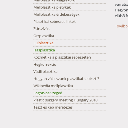
Mellplasztika világrekord
varrats
Mellplasztika pletykák
Hegvona
Mellplasztika érdekességek
elülső 
Plasztikai sebészet linkek
További
Zsírszívás
Orrplasztika
Fülplasztika
Hasplasztika
Kozmetika a plasztikai sebészeten
Hegkorrekció
Vádli plasztika
Hogyan válasszunk plasztikai sebészt ?
Wikipedia mellplasztika
Fogorvos Szeged
Plastic surgery meeting Hungary 2010
Teszt és kép méretezés