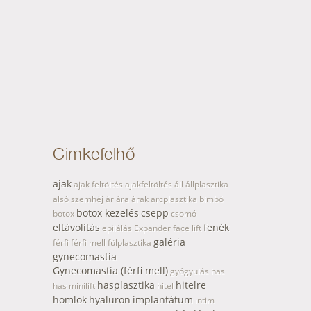
Cimkefelhő
ajak
ajak feltöltés
ajakfeltöltés
áll
állplasztika
alsó szemhéj
ár
ára
árak
arcplasztika
bimbó
botox kezelés
csepp
botox
csomó
eltávolítás
fenék
epilálás
Expander
face lift
galéria
férfi
férfi mell
fülplasztika
gynecomastia
Gynecomastia (férfi mell)
gyógyulás
has
hasplasztika
hitelre
has minilift
hitel
homlok
hyaluron
implantátum
intim