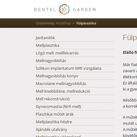
Oldaltérkép:
Kezdőlap
Fülplasztika
Javítandók
Fülp
Mellplasztika
Elálló 
Lógó mell, mellfelvarrás
Mellnagyobbítás
Már fia
Szilikon implantatum MRI vizsgálata
zavaró 
Mellnagyobbítás könyv
életkor
Ez álta
Macrolane mellnagyobbítás
ki a gy
Mell kisebbítése, mellredukció
Mell rekonstrukció
Későbbi
a korre
Gynecomastia (férfi mell)
Plasztikai műtét árak
A műtét
Mellplasztika hitelre
mutét u
Ajándék utalvány
A műtét
követőe