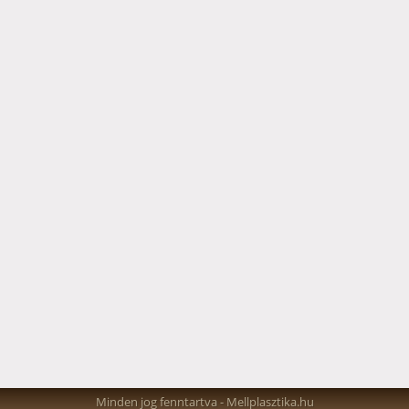
Minden jog fenntartva -
Mellplasztika.hu