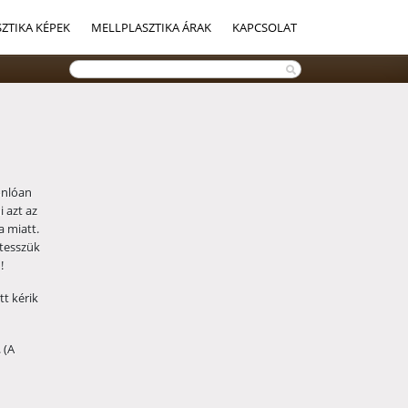
ZTIKA KÉPEK
MELLPLASZTIKA ÁRAK
KAPCSOLAT
onlóan
i azt az
a miatt.
 tesszük
!
t kérik
 (A