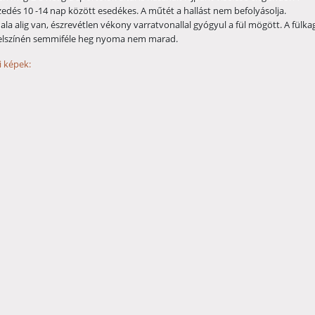
zedés 10 -14 nap között esedékes. A műtét a hallást nem befolyásolja.
la alig van, észrevétlen vékony varratvonallal gyógyul a fül mögött. A fülka
felszínén semmiféle heg nyoma nem marad.
 képek: