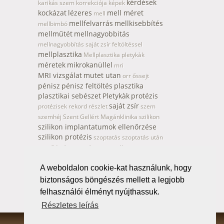
kérdések
karikás szem korrekciója
képek
kockázat
lézeres
mell méret
mell
mellfelvarrás
mellkisebbítés
mellbimbó
mellműtét
mellnagyobbitás
mellnagyobbítás saját zsír feltöltéssel
mellplasztika
Mellplasztika pletykàk
méretek
mikrokanüllel
mri
MRI vizsgálat
mutet utan
orr
őssejt
pénisz
pénisz feltöltés
plasztika
plasztikai sebészet
Pletykàk
protézis
saját zsír
protézisek
rekord
részlet
szem
szemhéj
Szent Gellért Magánklinika
szilikon
szilikon implantatumok ellenőrzése
szilikon protézis
szoptatás
szoptatás után
szövődmény
természetes mell
természetes mellnagyobbítás
tetoválás
tetoválás eltávolítás
A weboldalon cookie-kat használunk, hogy
toka
vádli
vádli plasztika
vádli formázás
biztonságos böngészés mellett a legjobb
Zsirleszivás
Vákumos mellnagyobbítás
felhasználói élményt nyújthassuk.
Részletes leírás